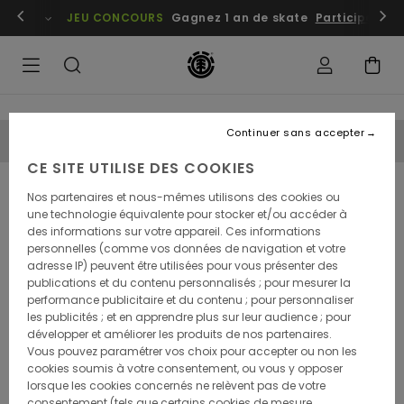
embres
Se connecter / s'inscrire
JEU CONCOURS
Gagnez 1 an de skate
Participez dè
Continuer sans accepter
PRODUCT GUIDE :
CE SITE UTILISE DES COOKIES
Nos partenaires et nous-mêmes utilisons des cookies ou
une technologie équivalente pour stocker et/ou accéder à
Comment choisir un
des informations sur votre appareil. Ces informations
personnelles (comme vos données de navigation et votre
skateboard – Notre guide
adresse IP) peuvent être utilisées pour vous présenter des
publications et du contenu personnalisés ; pour mesurer la
performance publicitaire et du contenu ; pour personnaliser
les publicités ; et en apprendre plus sur leur audience ; pour
En fonction de son style
développer et améliorer les produits de nos partenaires.
Vous pouvez paramétrer vos choix pour accepter ou non les
cookies soumis à votre consentement, ou vous y opposer
En fonction de son niveau de pratique
lorsque les cookies concernés ne relèvent pas de votre
consentement (tels que certains cookies de mesure