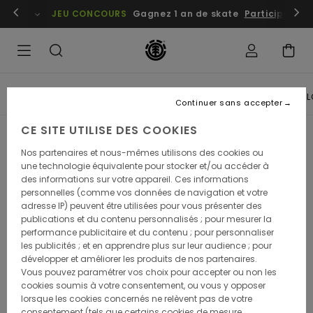
embres
Se connecter / s'inscrire
JEU CONCOURS
Gagnez 1 an de skate
Participez dè
ALL
SKATEBOARDING
NATURE
L
Continuer sans accepter
CE SITE UTILISE DES COOKIES
Nos partenaires et nous-mêmes utilisons des cookies ou
une technologie équivalente pour stocker et/ou accéder à
des informations sur votre appareil. Ces informations
personnelles (comme vos données de navigation et votre
adresse IP) peuvent être utilisées pour vous présenter des
publications et du contenu personnalisés ; pour mesurer la
performance publicitaire et du contenu ; pour personnaliser
NATIONAL GEOGRAPHIC &
ELEMENT AND GRIFFIN
les publicités ; et en apprendre plus sur leur audience ; pour
ELEMENT
STUDIO - FUTURE NATURE
développer et améliorer les produits de nos partenaires.
Vous pouvez paramétrer vos choix pour accepter ou non les
READ MORE
READ MORE
cookies soumis à votre consentement, ou vous y opposer
lorsque les cookies concernés ne relèvent pas de votre
consentement (tels que certains cookies de mesure